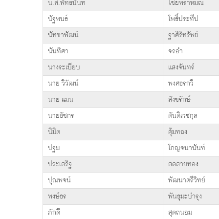
น.ส.พัทธนันท์
ไชยพราหมณ์
นัฐพนธ์
โพธิ์ประทีป
นัทชาพัฒน์
ฐาศิริทรัพย์
นันทิศา
จรอำ
นางระเบียบ
แสงจันทร์
นาย วิวัฒน์
พงศธรกวี
นาย แมน
สังขรักษ์
นายธัชกร
ตันติเวชกุล
นิมิต
คุ้มทอง
ปฐม
โกญจนานันท์
ประเสริฐ
สดสายทอง
ปุณพจน์
พัฒนาตรีวิทย์
พงษ์ธร
พันธุมะบำรุง
ภักดี
สุดถนอม