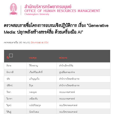
ตรวจสอบรายชื่อโครงการอบรมเชิงปฏิบัติการ เรื่อง “Generative
Media: ปลุกพลังสร้างสรรค์สื่อ ด้วยเครื่องมือ AI”
ตรวจสอบรายชื่อ (60 results)
Download as CSV
ชื่อ
นามสกุล
หน่วยงาน
รัชกร
วิจิตรชาญ
สำนักบริหารวิจัย
รัตนาวลี
เกียรตินิยมศักดิ์
ศูนย์สื่อสารองค์กร
วรัช
แก้วบุญเพิ่ม
สำนักงานวิทยทรัพยากร
วลีรัตน์
มีกุล
สำนักงานวิทยทรัพยากร
วัชรา
พรมบุตร
คณะแพทยศาสตร์
วิมาดา
เหมือนทับ
คณะแพทยศาสตร์
วิรุจน์
นวโชติไชยกุล
คณะวิศวกรรมศาสตร์
วิศิษฐ์
บัตรพันธนะ
คณะวิศวกรรมศาสตร์