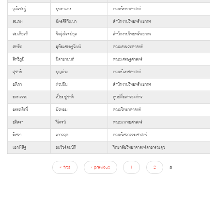
วุฒิเชษฐ์
บุหงาแดง
คณะวิทยาศาสตร์
สมภพ
ฉัตรศิริวัฒนา
สำนักงานวิทยทรัพยากร
สมเกียรติ
จิรรุ่งโรจน์กุล
สำนักงานวิทยทรัพยากร
สหธัช
อุทัยเศรษฐวัฒน์
คณะสหเวชศาสตร์
สิทธิภูมิ
นิสายานนท์
คณะเศรษฐศาสตร์
สุชาติ
บุญม่วง
คณะนิเทศศาสตร์
อติภา
ต่วนชื่่น
สำนักงานวิทยทรัพยากร
อรพรรณ
เปี่ยมชูชาติ
ศูนย์สื่อสารองค์กร
อรรถสิทธิ์
บัวหอม
คณะวิทยาศาสตร์
อริสรา
วิโรจน์
คณะแพทยศาสตร์
อิศรา
เคาวฤก
คณะวิศวกรรมศาสตร์
เอกพิสิฐ
ธนวัชร์สมบัติ
วิทยาลัยวิทยาศาสตร์สาธารณสุข
Pages
« first
‹ previous
1
2
3